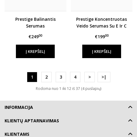
Prestige Balinantis
Prestige Koncentruotas
Serumas
Veido Serumas Su E Ir C
Vitaminais
00
00
€249
€199
Į KREPŠELĮ
Į KREPŠELĮ
1
2
3
4
>
>|
Rodoma nuo 1 iki 12 iš 37 (4 puslapių)
INFORMACIJA
KLIENTŲ APTARNAVIMAS
KLIENTAMS