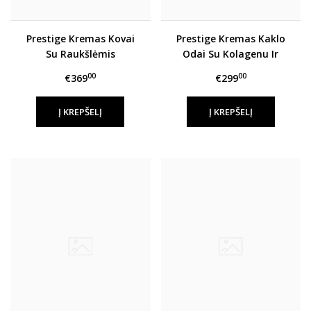
Prestige Kremas Kovai
Prestige Kremas Kaklo
Su Raukšlėmis
Odai Su Kolagenu Ir
Beta Karotinu
00
00
€369
€299
Į KREPŠELĮ
Į KREPŠELĮ