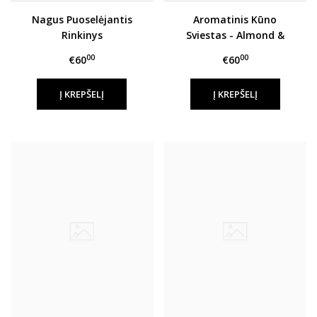
Nagus Puoselėjantis
Aromatinis Kūno
Rinkinys
Sviestas - Almond &
Lotus
00
00
€60
€60
Į KREPŠELĮ
Į KREPŠELĮ