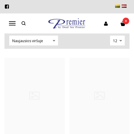
VISOS PREKĖS
Pagrindinis
Visos prekės
0
Navigacija