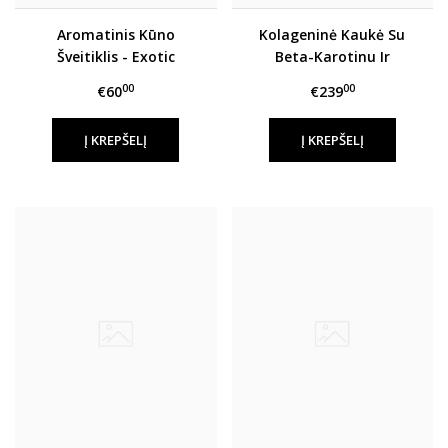
Aromatinis Kūno
Kolageninė Kaukė Su
Šveitiklis - Exotic
Beta-Karotinu Ir
Negyvosios Jūros
00
00
€60
€239
Mineralais
Į KREPŠELĮ
Į KREPŠELĮ