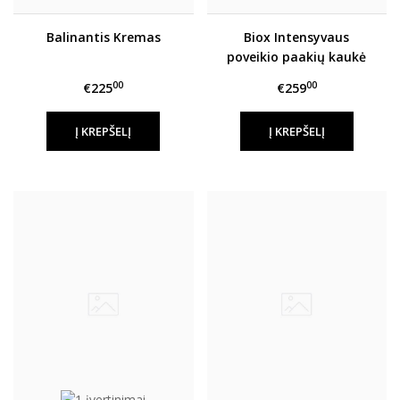
Balinantis Kremas
Biox Intensyvaus
poveikio paakių kaukė
00
00
€225
€259
Į KREPŠELĮ
Į KREPŠELĮ