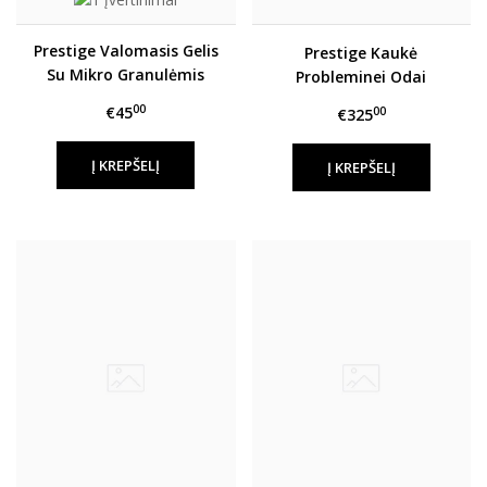
Prestige Valomasis Gelis
Prestige Kaukė
Su Mikro Granulėmis
Probleminei Odai
(Pažeistai Ar Linkusiai Į
00
€45
00
€325
Acne Odai)
Į KREPŠELĮ
Į KREPŠELĮ