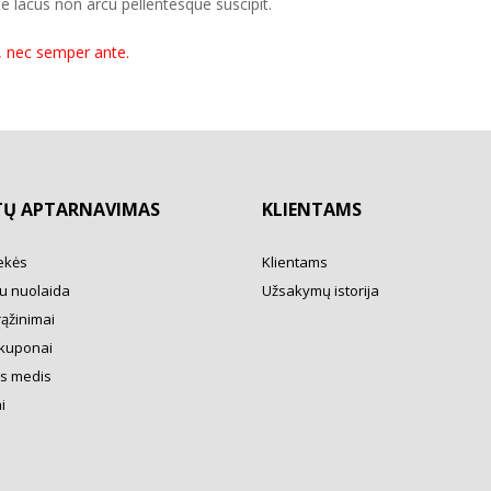
e lacus non arcu pellentesque suscipit.
, nec semper ante.
TŲ APTARNAVIMAS
KLIENTAMS
ekės
Klientams
u nuolaida
Užsakymų istorija
rąžinimai
kuponai
s medis
i