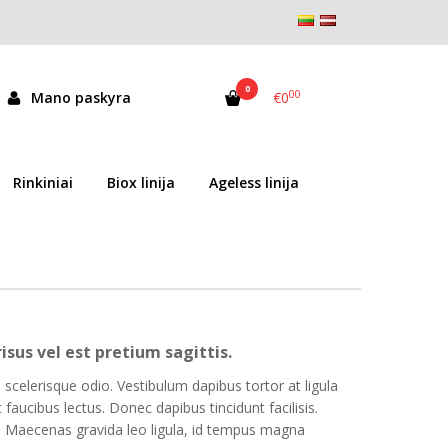
0
00
Mano paskyra
€0
Rinkiniai
Biox linija
Ageless linija
isus vel est pretium sagittis.
scelerisque odio. Vestibulum dapibus tortor at ligula
 faucibus lectus. Donec dapibus tincidunt facilisis.
it. Maecenas gravida leo ligula, id tempus magna