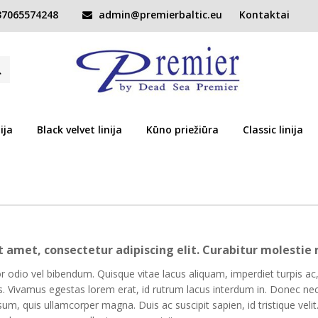
7065574248
admin@premierbaltic.eu
Kontaktai
etu neturime!
ija
Black velvet linija
Kūno priežiūra
Classic linija
 amet, consectetur adipiscing elit. Curabitur molestie r
r odio vel bibendum. Quisque vitae lacus aliquam, imperdiet turpis ac, 
rtis. Vivamus egestas lorem erat, id rutrum lacus interdum in. Donec nec
um, quis ullamcorper magna. Duis ac suscipit sapien, id tristique vel