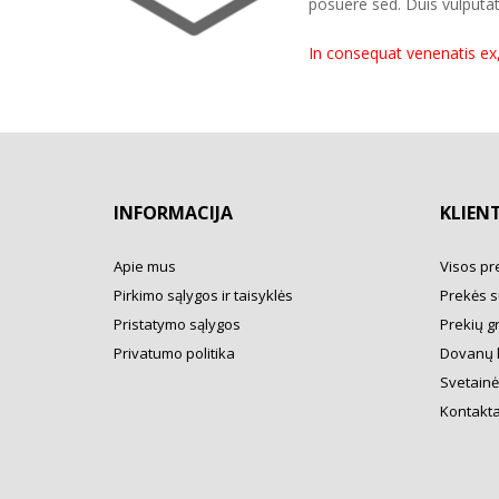
posuere sed. Duis vulputat
In consequat venenatis ex
INFORMACIJA
KLIEN
Apie mus
Visos pr
Pirkimo sąlygos ir taisyklės
Prekės s
Pristatymo sąlygos
Prekių g
Privatumo politika
Dovanų 
Svetainė
Kontakta