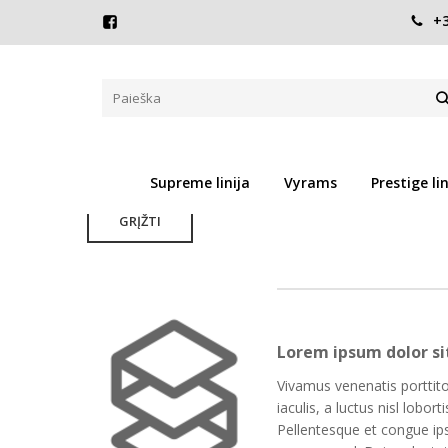
+3
ESHOPRENT 2
Pagrindinis
Pirkite pagal gamintoją
eshoprent 2
Atsiprašome, tačiau pasirinkto gamintojo prekių šiuo m
Supreme linija
Vyrams
Prestige lin
GRĮŽTI
Lorem ipsum dolor sit
Vivamus venenatis porttito
iaculis, a luctus nisl lobo
Pellentesque et congue ips