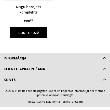
Nagu barojošs
komplekts
00
€60
IELIKT GROZĀ
INFORMĀCIJA
KLIENTU APKALPOŠANA
KONTS
2026 © Visas tiesības aizsargātas. Kopēt un koplietot informāciju bez vietnes
īpašnieka atļaujas ir aizliegts.
Tiešsaistes veikalu noma
-
eshoprent.com