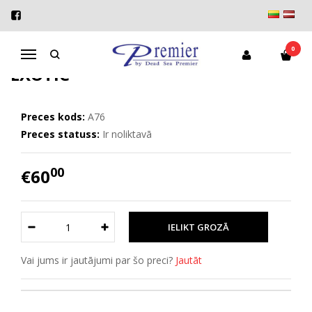
Sākums
Ķermeņa kopšana
Aromātisks ķermeņa skrubis - Exotic
AROMĀTISKS ĶERMEŅA SKRUBIS -
0
Navigācija
EXOTIC
Preces kods:
A76
Preces statuss:
Ir noliktavā
00
€60
Vai jums ir jautājumi par šo preci?
Jautāt