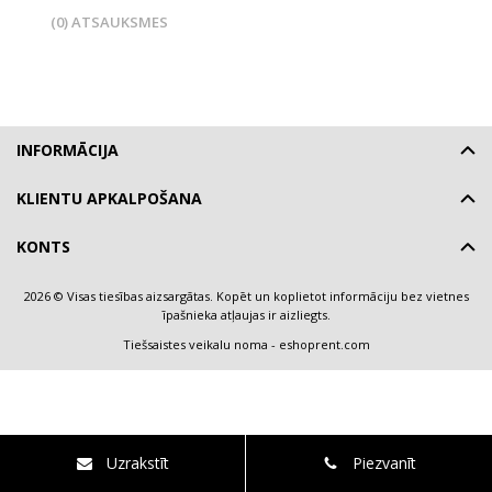
(0) ATSAUKSMES
INFORMĀCIJA
KLIENTU APKALPOŠANA
KONTS
2026 © Visas tiesības aizsargātas. Kopēt un koplietot informāciju bez vietnes
īpašnieka atļaujas ir aizliegts.
Tiešsaistes veikalu noma
-
eshoprent.com
Uzrakstīt
Piezvanīt