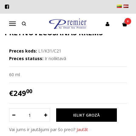
Sākums
Biox
BIOX intensīvais pretnovecošanas krēms
BIOX INTENSĪVAIS
0
Navigācija
PRETNOVECOŠANAS KRĒMS
Preces kods:
L1/K31/C21
Preces statuss:
Ir noliktavā
60 ml
00
€249
Vai jums ir jautājumi par šo preci?
Jautāt