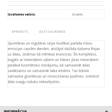
Izcelsmes valsts:
Izraelis
APRAKSTS
(0) ATSAUKSMES
Spontānas un regulāras sejas kustības parāda mūsu
emocijas caurām dienām, atstājot dažāda dziļuma līnijas
uz ādas, zināmas kā mīmikas krunciņas. Šīs komplekss,
bagāts ar minerāļiem sāļiem un Nāves jūras minerāļiem
piedāvā kosmētisko risinājumu, kā samazināt ādas
savilkšanos un samazināt laika ietekmi. Tas būtiski
samazina grumbiņas un novecošanas pazīmes, sniedzot
ādai svaigu izskatu nekavējoties.
INFORMĀCIJA