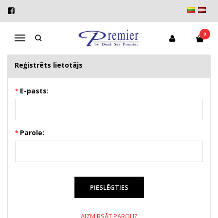
KLIENTA LIETOTĀJVĀRDS
Sākums
Konts
Klienta lietotājvārds
0
Navigācija
Reģistrēts lietotājs
E-pasts:
Parole:
AIZMIRSĀT PAROLI?