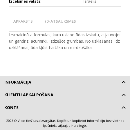
Izcelsmes valsts:
Izraelis
APRAKSTS
(0) ATSAUKSMES
Izsmalcināta formulas, kura uzlabo ādas izskatu, atjaunojot
un gandrīz, acumirklī, izdzēšot grumbas. No uzklāšanas līdz
uzklāšanai, āda kļūst tvirtāka un mirdzošāka.
INFORMĀCIJA
KLIENTU APKALPOŠANA
KONTS
2026 © Visas tiesības aizsargātas. Kopēt un koplietot informāciju bez vietnes
īpašnieka atļaujas ir aizliegts.