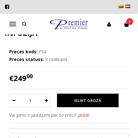
Sākums
Supreme
Supreme sejas ādas minerālā infūzija
SUPREME SEJAS ĀDAS MINERĀLĀ
0
Navigācija
INFŪZIJA
Preces kods:
PS8
Preces statuss:
Ir noliktavā
00
€249
Vai jums ir jautājumi par šo preci?
Jautāt